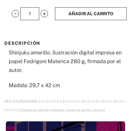
AÑADIR AL CARRITO
Shinjuku
amarillo
cantidad
DESCRIPCIÓN
Shinjuku amarillo. Ilustración digital impresa en
papel Fedrigoni Materica 280 g, firmada por el
autor.
Medida: 29,7 x 42 cm
REF:
b7a782741f66-1-1-1-1-1-1-1-1-1-2-1-1-1-1-1-1-2-1-1-1-1-3-1-2-1-1-1-2-1-1-1-
1-1-1-1-1-1
Etiquetas:
edición limitada
,
lowbrow
,
prints
,
retrato