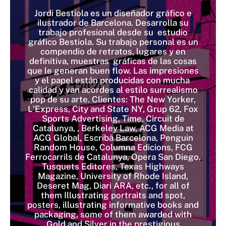
Jordi Bestiola es un diseñador gráfico e
ilustrador de Barcelona. Desarrolla su
trabajo profesional desde su estudio
gráfico Bestiola. Su trabajo personal es un
compendio de retratos, lugares y en
definitiva, muestras gráficas de las cosas
que le generan buen flow. Las impresiones
y el papel están producidas con mucha
calidad y van acordes al estilo surrealismo
pop de su arte. Clientes: The New Yorker,
L'Express, City and State NY, Grup 62, Fox
Sports Advertising, Time, Circuit de
Catalunya, , Berkeley Law, ACG Media at
ACG Global, Escribà Barcelona, Penguin
Random House, Columna Edicions, FCG
Ferrocarrils de Catalunya, Opera San Diego,
Tusquets Editores, Texas Highways
Magazine, University of Rhode Island,
Deseret Mag, Diari ARA, etc., for all of
them Illustrating portraits and spot,
posters, illustrating informative books and
packaging, some of them awarded with
Gold and Silver in the prestigious