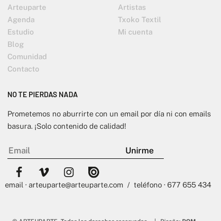
Arteuparte
Artistas
Agenda
Txoko Textil
Estudio
Mi cuenta
Blog
Comunidad
Contacto
NO TE PIERDAS NADA
Prometemos no aburrirte con un email por día ni con emails
basura. ¡Solo contenido de calidad!
email · arteuparte@arteuparte.com / teléfono · 677 655 434