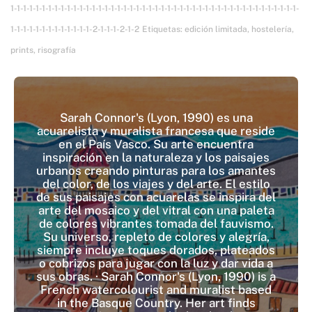
1-1-1-1-1-1-1-1-1-1-1-1-1-1-1-1-1-1-1-1-1-1-1-1-1-1-1-1-1-1-1-1-1-1-1-1-1-1-1-1-1-1-1-1-1-1-
1-1-1-1-1-1-1-1-1-1-1-1-1-2-1-1-1-2-1-2
Etiquetas:
edición limitada
,
hostelería
,
prints
,
risografía
Sarah Connor's (Lyon, 1990) es una
acuarelista y muralista francesa que reside
en el País Vasco. Su arte encuentra
inspiración en la naturaleza y los paisajes
urbanos creando pinturas para los amantes
del color, de los viajes y del arte. El estilo
de sus paisajes con acuarelas se inspira del
arte del mosaico y del vitral con una paleta
de colores vibrantes tomada del fauvismo.
Su universo, repleto de colores y alegría,
siempre incluye toques dorados, plateados
o cobrizos para jugar con la luz y dar vida a
sus obras. · Sarah Connor's (Lyon, 1990) is a
French watercolourist and muralist based
in the Basque Country. Her art finds