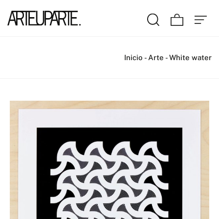
Inicio
-
Arte
-
White water