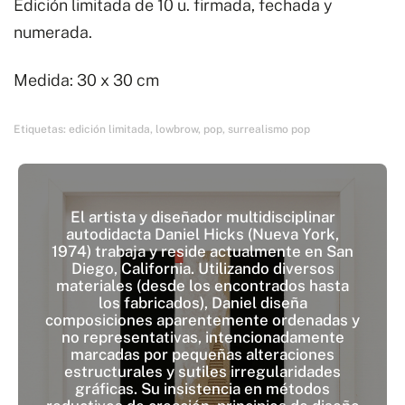
Edición limitada de 10 u. firmada, fechada y
numerada.
Medida: 30 x 30 cm
Etiquetas:
edición limitada
,
lowbrow
,
pop
,
surrealismo pop
El artista y diseñador multidisciplinar
autodidacta Daniel Hicks (Nueva York,
1974) trabaja y reside actualmente en San
Diego, California. Utilizando diversos
materiales (desde los encontrados hasta
los fabricados), Daniel diseña
composiciones aparentemente ordenadas y
no representativas, intencionadamente
marcadas por pequeñas alteraciones
estructurales y sutiles irregularidades
gráficas. Su insistencia en métodos