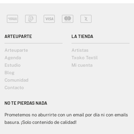
ARTEUPARTE
LA TIENDA
Arteuparte
Artistas
Agenda
Txoko Textil
Estudio
Mi cuenta
Blog
Comunidad
Contacto
NO TE PIERDAS NADA
Prometemos no aburrirte con un email por día ni con emails
basura. ¡Solo contenido de calidad!