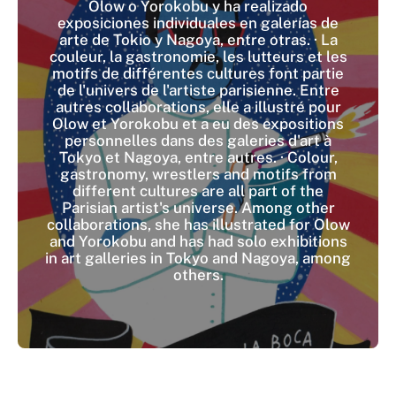
Olow o Yorokobu y ha realizado
exposiciones individuales en galerías de
arte de Tokio y Nagoya, entre otras. · La
couleur, la gastronomie, les lutteurs et les
motifs de différentes cultures font partie
de l'univers de l'artiste parisienne. Entre
autres collaborations, elle a illustré pour
Olow et Yorokobu et a eu des expositions
personnelles dans des galeries d'art à
Tokyo et Nagoya, entre autres. · Colour,
gastronomy, wrestlers and motifs from
different cultures are all part of the
Parisian artist's universe. Among other
collaborations, she has illustrated for Olow
and Yorokobu and has had solo exhibitions
in art galleries in Tokyo and Nagoya, among
others.