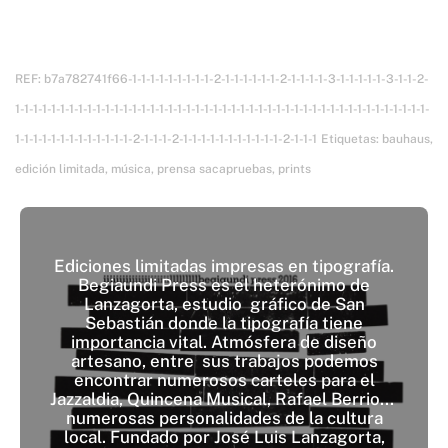
REF:
b7a782741f66-1-1-1-1-1-1-1-1-1-2-1-1-1-1-1-1-2-1-1-1-1-3-1-1-1-1-1-3-1-1-2-
1-1-1-1-1-1-1-1-1-1-1-1-1-1-1-1-1-1-1-1-1-1-1-1-1-1-1-1-1-1-1-1-1-1-1-1-1-1-1-1-1-1-1-1-1-1-
1-1-1-1-1-1-1-1-1-1-1-1-1-2-1-1-1-2-1-1-1-1-1-1-1-1-1-1-1-2-1-1-1
Etiquetas:
bauhaus
,
edición limitada
,
música
,
prensa sacapruebas
,
prints
Ediciones limitadas impresas en tipografía.
Begiaundi Press es el heterónimo de
Lanzagorta, estudio gráfico de San
Sebastián donde la tipografía tiene
importancia vital. Atmósfera de diseño
artesano, entre sus trabajos podemos
encontrar numerosos carteles para el
Jazzaldia, Quincena Musical, Rafael Berrio...
numerosas personalidades de la cultura
local. Fundado por José Luis Lanzagorta,