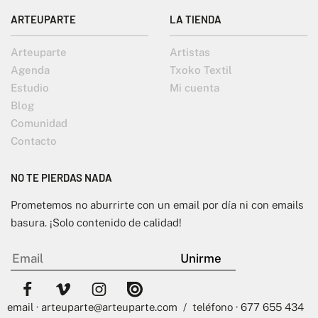
ARTEUPARTE
LA TIENDA
Arteuparte
Artistas
Agenda
Txoko Textil
Estudio
Mi cuenta
Blog
Comunidad
Contacto
NO TE PIERDAS NADA
Prometemos no aburrirte con un email por día ni con emails
basura. ¡Solo contenido de calidad!
email · arteuparte@arteuparte.com / teléfono · 677 655 434