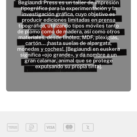
Begiaundi Press es un taller de impresión
tipográfica para la experimentación y la
investigación gráfica, cuyo objetivo es
producir ediciones limitadas en prensa
tipográfica, utilizando tipos móviles tanto
de plomo como de madera, así como otros
materiales, desde linóleo, MDF, plexiglás,
cartón... ¡hasta suelas de alpargata,
monedas y coches!. [Begiaundi en euskera
significa «ojo grande», y da nombre a un
gran calamar, animal que se protege
expulsando su propia tinta].