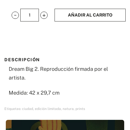
AÑADIR AL CARRITO
Dream
Big
2
cantidad
DESCRIPCIÓN
Dream Big 2. Reproducción firmada por el
artista.
Medida: 42 x 29,7 cm
Etiquetas:
ciudad
,
edición limitada
,
natura
,
prints