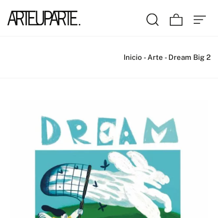
Inicio
-
Arte
-
Dream Big 2