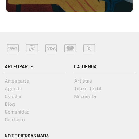
ARTEUPARTE
LA TIENDA
Arteuparte
Artistas
Agenda
Txoko Textil
Estudio
Mi cuenta
Blog
Comunidad
Contacto
NO TE PIERDAS NADA