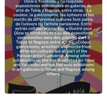
Olow o Yorokobu y ha realizado
exposiciones individuales en galerías de
arte de Tokio y Nagoya, entre otras. · La
couleur, la gastronomie, les lutteurs et les
motifs de différentes cultures font partie
de l'univers de l'artiste parisienne. Entre
autres collaborations, elle a illustré pour
Olow et Yorokobu et a eu des expositions
personnelles dans des galeries d'art à
Tokyo et Nagoya, entre autres. · Colour,
gastronomy, wrestlers and motifs from
different cultures are all part of the
Parisian artist's universe. Among other
collaborations, she has illustrated for Olow
and Yorokobu and has had solo exhibitions
in art galleries in Tokyo and Nagoya, among
others.