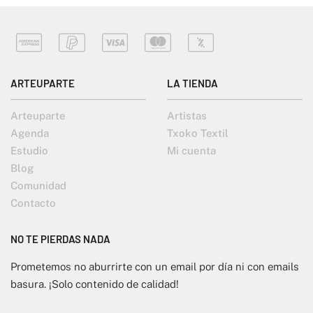
ARTEUPARTE
LA TIENDA
Arteuparte
Artistas
Agenda
Txoko Textil
Estudio
Mi cuenta
Blog
Comunidad
Contacto
NO TE PIERDAS NADA
Prometemos no aburrirte con un email por día ni con emails
basura. ¡Solo contenido de calidad!