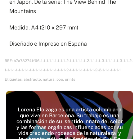
en Japón. De la serie: The View Behind The
Mountains
Medida: A4 (210 x 297 mm)
Diseñado e Impreso en España
REF:
b7a782741f66-1-1-1-1-1-1-1-1-1-2-1-1-1-1-1-1-2-1-1-1-1-3-1-1-1-1-1-3-1-1-2-
1-1-1-1-1-1-1-1-1-1-1-1-1-1-1-1-1-1-1-1-1-1-2-1-1-1-1-1-1-1-1-1-2-2-1-1-1-1-1-1-1
Etiquetas:
abstracto
,
natura
,
pop
,
prints
Lorena Eloizaga es una artista colombiana
que vive en Barcelona. Su trabajo es una
combinación de su sentido innato del color
y las formas orgánicas influenciadas por su
vida creciendo rodeada de la naturaleza y
la vibrante cultura de América del Sur. En