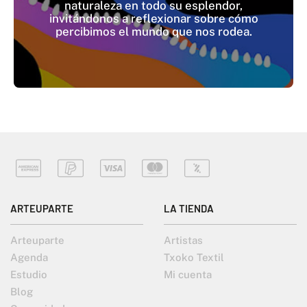
naturaleza en todo su esplendor,
invitándonos a reflexionar sobre cómo
percibimos el mundo que nos rodea.
ARTEUPARTE
LA TIENDA
Arteuparte
Artistas
Agenda
Txoko Textil
Estudio
Mi cuenta
Blog