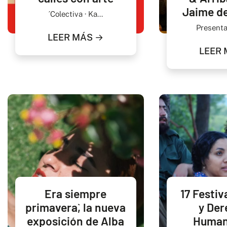
Jaime de
´Colectiva · Ka...
Presentam
LEER MÁS →
LEER 
`Era siempre
17 Festiv
primavera`, la nueva
y Der
exposición de Alba
Human