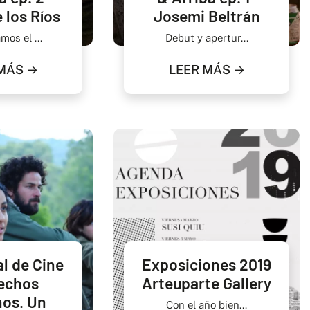
 los Ríos
Josemi Beltrán
os el ...
Debut y apertur...
MÁS →
LEER MÁS →
al de Cine
Exposiciones 2019
echos
Arteuparte Gallery
os. Un
Con el año bien...