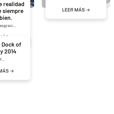
e realidad
LEER MÁS →
e siempre
bien.
sgraci...
MÁS →
 Dock of
y 2014
..
MÁS →