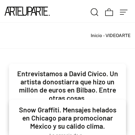
Inicio
-
VIDEOARTE
Entrevistamos a David Cívico. Un
artista donostiarra que hizo un
millón de euros en Bilbao. Entre
otras cosas.
David Cívico es...
Snow Graffiti. Mensajes helados
en Chicago para promocionar
LEER MÁS →
México y su cálido clima.