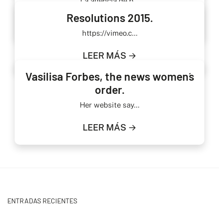
La agencia de p...
Resolutions 2015.
LEER MÁS →
https://vimeo.c...
LEER MÁS →
Vasilisa Forbes, the news women´s
order.
Her website say...
LEER MÁS →
ENTRADAS RECIENTES