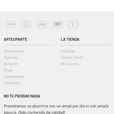
ARTEUPARTE
LA TIENDA
Arteuparte
Artistas
Agenda
Txoko Textil
Estudio
Mi cuenta
Blog
Comunidad
Contacto
NO TE PIERDAS NADA
Prometemos no aburrirte con un email por día ni con emails
basura. ¡Solo contenido de calidad!