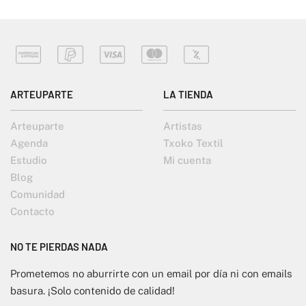
ARTEUPARTE
LA TIENDA
Arteuparte
Artistas
Agenda
Txoko Textil
Estudio
Mi cuenta
Blog
Comunidad
Contacto
NO TE PIERDAS NADA
Prometemos no aburrirte con un email por día ni con emails
basura. ¡Solo contenido de calidad!