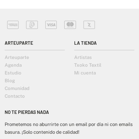
ARTEUPARTE
LA TIENDA
Arteuparte
Artistas
Agenda
Txoko Textil
Estudio
Mi cuenta
Blog
Comunidad
Contacto
NO TE PIERDAS NADA
Prometemos no aburrirte con un email por día ni con emails
basura. ¡Solo contenido de calidad!