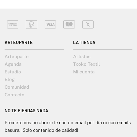
ARTEUPARTE
LA TIENDA
Arteuparte
Artistas
Agenda
Txoko Textil
Estudio
Mi cuenta
Blog
Comunidad
Contacto
NO TE PIERDAS NADA
Prometemos no aburrirte con un email por día ni con emails
basura. ¡Solo contenido de calidad!