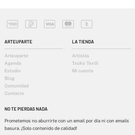
ARTEUPARTE
LA TIENDA
Arteuparte
Artistas
Agenda
Txoko Textil
Estudio
Mi cuenta
Blog
Comunidad
Contacto
NO TE PIERDAS NADA
Prometemos no aburrirte con un email por día ni con emails
basura. ¡Solo contenido de calidad!