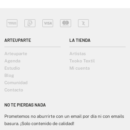
ARTEUPARTE
LA TIENDA
Arteuparte
Artistas
Agenda
Txoko Textil
Estudio
Mi cuenta
Blog
Comunidad
Contacto
NO TE PIERDAS NADA
Prometemos no aburrirte con un email por día ni con emails
basura. ¡Solo contenido de calidad!