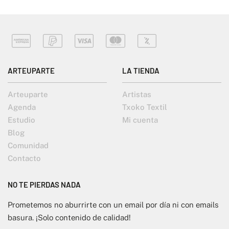
ARTEUPARTE
LA TIENDA
Arteuparte
Artistas
Agenda
Txoko Textil
Estudio
Mi cuenta
Blog
Comunidad
Contacto
NO TE PIERDAS NADA
Prometemos no aburrirte con un email por día ni con emails
basura. ¡Solo contenido de calidad!