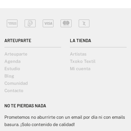
ARTEUPARTE
LA TIENDA
Arteuparte
Artistas
Agenda
Txoko Textil
Estudio
Mi cuenta
Blog
Comunidad
Contacto
NO TE PIERDAS NADA
Prometemos no aburrirte con un email por día ni con emails
basura. ¡Solo contenido de calidad!