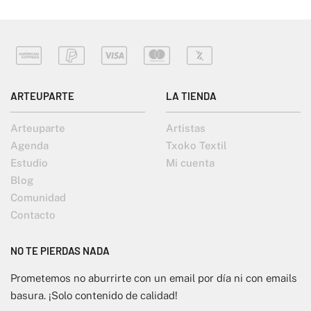
ARTEUPARTE
LA TIENDA
Arteuparte
Artistas
Agenda
Txoko Textil
Estudio
Mi cuenta
Blog
Comunidad
Contacto
NO TE PIERDAS NADA
Prometemos no aburrirte con un email por día ni con emails
basura. ¡Solo contenido de calidad!