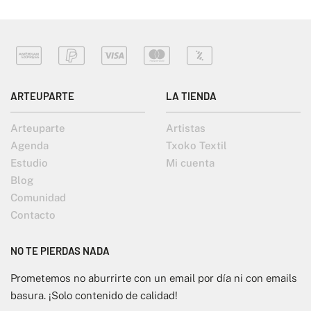
ARTEUPARTE
LA TIENDA
Arteuparte
Artistas
Agenda
Txoko Textil
Estudio
Mi cuenta
Blog
Comunidad
Contacto
NO TE PIERDAS NADA
Prometemos no aburrirte con un email por día ni con emails
basura. ¡Solo contenido de calidad!