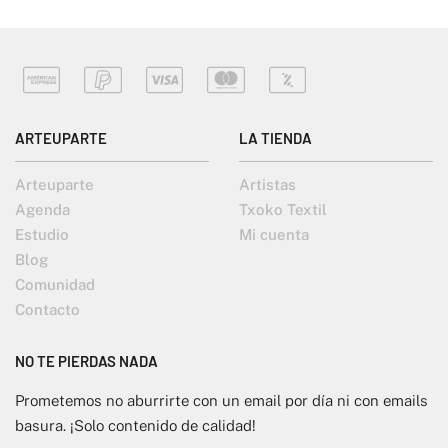
ARTEUPARTE
LA TIENDA
Arteuparte
Artistas
Agenda
Txoko Textil
Estudio
Mi cuenta
Blog
Comunidad
Contacto
NO TE PIERDAS NADA
Prometemos no aburrirte con un email por día ni con emails
basura. ¡Solo contenido de calidad!