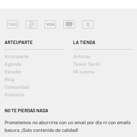
ARTEUPARTE
LA TIENDA
Arteuparte
Artistas
Agenda
Txoko Textil
Estudio
Mi cuenta
Blog
Comunidad
Contacto
NO TE PIERDAS NADA
Prometemos no aburrirte con un email por día ni con emails
basura. ¡Solo contenido de calidad!