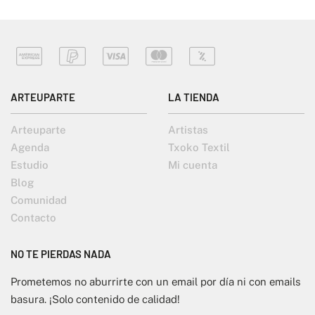
ARTEUPARTE
LA TIENDA
Arteuparte
Artistas
Agenda
Txoko Textil
Estudio
Mi cuenta
Blog
Comunidad
Contacto
NO TE PIERDAS NADA
Prometemos no aburrirte con un email por día ni con emails
basura. ¡Solo contenido de calidad!