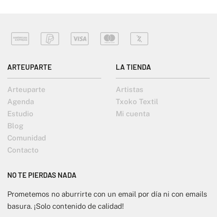
ARTEUPARTE
LA TIENDA
Arteuparte
Artistas
Agenda
Txoko Textil
Estudio
Mi cuenta
Blog
Comunidad
Contacto
NO TE PIERDAS NADA
Prometemos no aburrirte con un email por día ni con emails
basura. ¡Solo contenido de calidad!