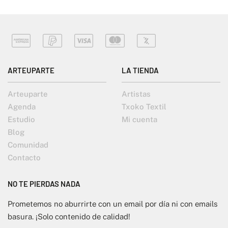
ARTEUPARTE
LA TIENDA
Arteuparte
Artistas
Agenda
Txoko Textil
Estudio
Mi cuenta
Blog
Comunidad
Contacto
NO TE PIERDAS NADA
Prometemos no aburrirte con un email por día ni con emails
basura. ¡Solo contenido de calidad!