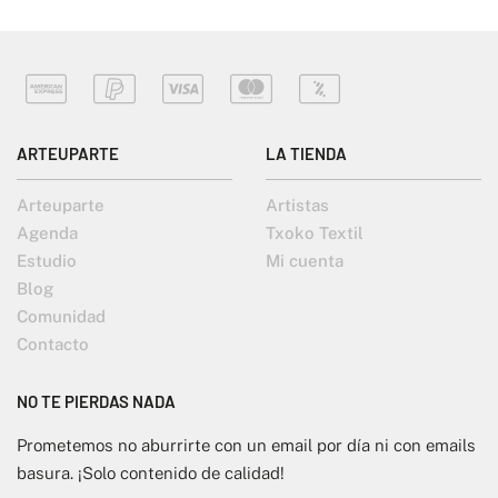
ARTEUPARTE
LA TIENDA
Arteuparte
Artistas
Agenda
Txoko Textil
Estudio
Mi cuenta
Blog
Comunidad
Contacto
NO TE PIERDAS NADA
Prometemos no aburrirte con un email por día ni con emails
basura. ¡Solo contenido de calidad!