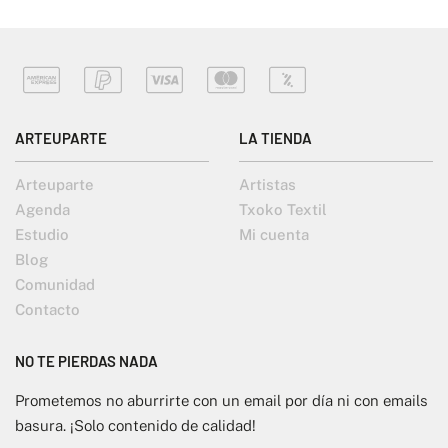
ARTEUPARTE
LA TIENDA
Arteuparte
Artistas
Agenda
Txoko Textil
Estudio
Mi cuenta
Blog
Comunidad
Contacto
NO TE PIERDAS NADA
Prometemos no aburrirte con un email por día ni con emails
basura. ¡Solo contenido de calidad!