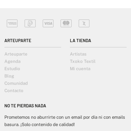
ARTEUPARTE
LA TIENDA
Arteuparte
Artistas
Agenda
Txoko Textil
Estudio
Mi cuenta
Blog
Comunidad
Contacto
NO TE PIERDAS NADA
Prometemos no aburrirte con un email por día ni con emails
basura. ¡Solo contenido de calidad!