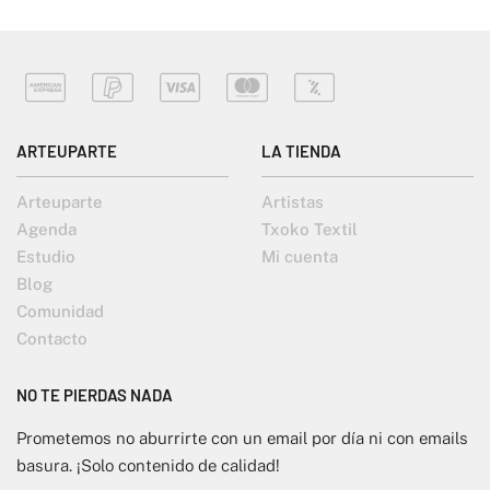
ARTEUPARTE
LA TIENDA
Arteuparte
Artistas
Agenda
Txoko Textil
Estudio
Mi cuenta
Blog
Comunidad
Contacto
NO TE PIERDAS NADA
Prometemos no aburrirte con un email por día ni con emails
basura. ¡Solo contenido de calidad!