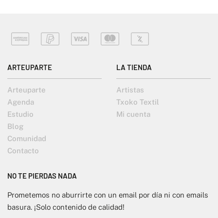
ARTEUPARTE
LA TIENDA
Arteuparte
Artistas
Agenda
Txoko Textil
Estudio
Mi cuenta
Blog
Comunidad
Contacto
NO TE PIERDAS NADA
Prometemos no aburrirte con un email por día ni con emails
basura. ¡Solo contenido de calidad!