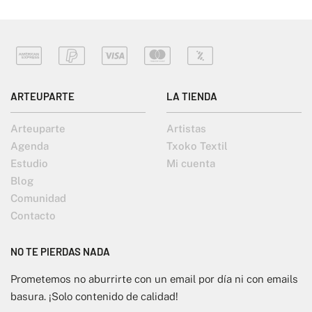
ARTEUPARTE
LA TIENDA
Arteuparte
Artistas
Agenda
Txoko Textil
Estudio
Mi cuenta
Blog
Comunidad
Contacto
NO TE PIERDAS NADA
Prometemos no aburrirte con un email por día ni con emails
basura. ¡Solo contenido de calidad!