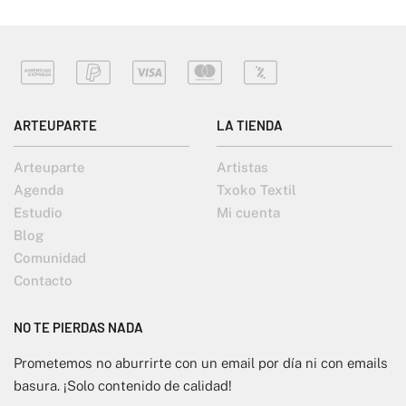
ARTEUPARTE
LA TIENDA
Arteuparte
Artistas
Agenda
Txoko Textil
Estudio
Mi cuenta
Blog
Comunidad
Contacto
NO TE PIERDAS NADA
Prometemos no aburrirte con un email por día ni con emails
basura. ¡Solo contenido de calidad!