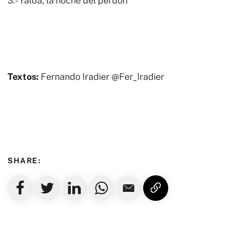
3.- Yalda, la noche del perdón
Textos:
Fernando Iradier
@Fer_Iradier
SHARE: