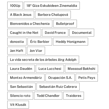
100Up
18º Giza Eskubideen Zinemaldia
A Black Jesus
Barbora Chalupová
Bienvenidos a Chechenia
Bulletproof
Caught in the Net
David France
Documental
donostia
Éric Barbier
Heddy Honigmann
Jan Haft
Jon Viar
La vida secreta de los árboles Jörg Adolph
Laura Daudén
Luca Lucchesi
Massoud Bakhshi
Montxo Armendáriz
Ocupación S.A.
Petis Pays
San Sebastián
Sebastián Ruiz Cabrera
Silencio roto
Todd Chandler
Traidores
Vít Klusák