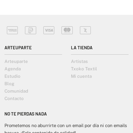
ARTEUPARTE
LA TIENDA
Arteuparte
Artistas
Agenda
Txoko Textil
Estudio
Mi cuenta
Blog
Comunidad
Contacto
NO TE PIERDAS NADA
Prometemos no aburrirte con un email por día ni con emails
basura. ¡Solo contenido de calidad!