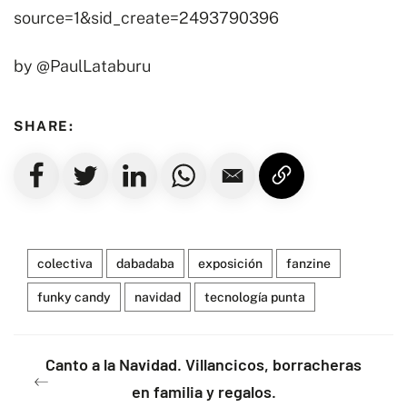
source=1&sid_create=2493790396
by @PaulLataburu
SHARE:
colectiva
dabadaba
exposición
fanzine
funky candy
navidad
tecnología punta
Canto a la Navidad. Villancicos, borracheras
en familia y regalos.