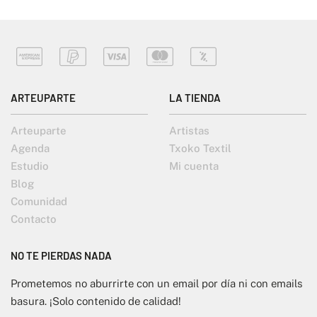
ARTEUPARTE
LA TIENDA
Arteuparte
Artistas
Agenda
Txoko Textil
Estudio
Mi cuenta
Blog
Comunidad
Contacto
NO TE PIERDAS NADA
Prometemos no aburrirte con un email por día ni con emails
basura. ¡Solo contenido de calidad!