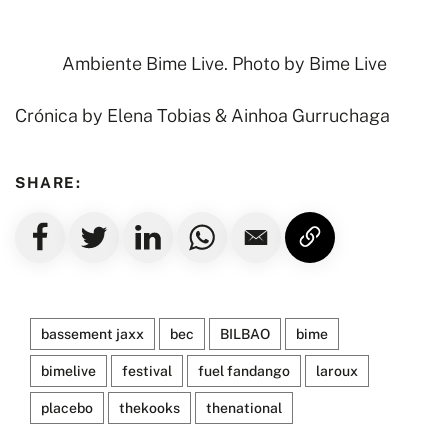
Ambiente Bime Live. Photo by
Bime Live
Crónica by Elena Tobias & Ainhoa Gurruchaga
SHARE:
bassement jaxx
bec
BILBAO
bime
bimelive
festival
fuel fandango
laroux
placebo
thekooks
thenational