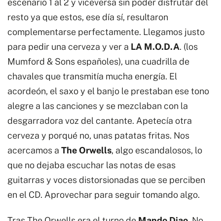
escenario 1 al 2 y viceversa sin poder disfrutar del
resto ya que estos, ese día sí, resultaron
complementarse perfectamente. Llegamos justo
para pedir una cerveza y ver a
LA M.O.D.A
. (los
Mumford & Sons españoles), una cuadrilla de
chavales que transmitía mucha energía. El
acordeón, el saxo y el banjo le prestaban ese tono
alegre a las canciones y se mezclaban con la
desgarradora voz del cantante. Apetecía otra
cerveza y porqué no, unas patatas fritas. Nos
acercamos a
The Orwells
, algo escandalosos, lo
que no dejaba escuchar las notas de esas
guitarras y voces distorsionadas que se perciben
en el CD. Aprovechar para seguir tomando algo.
Tras The Orwells era el turno de
Mando Diao
. No