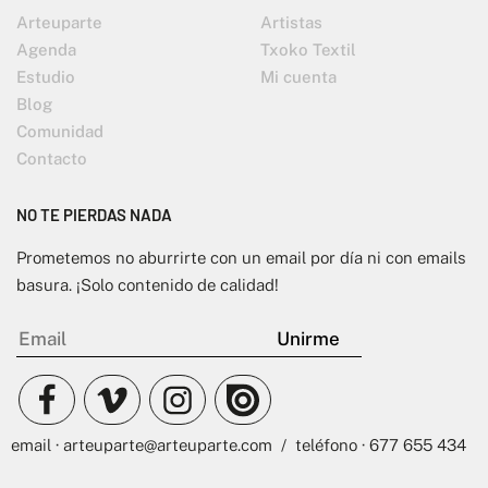
Arteuparte
Artistas
Agenda
Txoko Textil
Estudio
Mi cuenta
Blog
Comunidad
Contacto
NO TE PIERDAS NADA
Prometemos no aburrirte con un email por día ni con emails
basura. ¡Solo contenido de calidad!
email · arteuparte@arteuparte.com / teléfono · 677 655 434